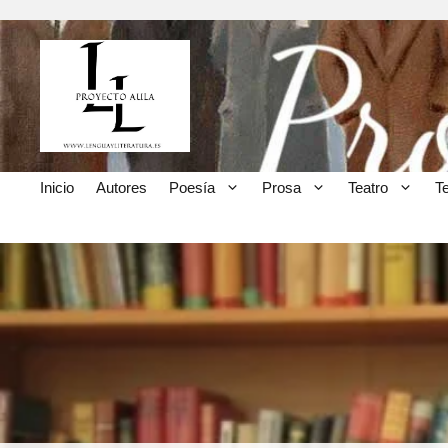
Saltar
al
contenido
Inicio
Autores
Poesía
Prosa
Teatro
T