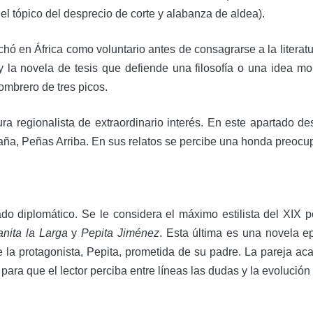
el tópico del desprecio de corte y alabanza de aldea).
hó en África como voluntario antes de consagrarse a la litera
 y la novela de tesis que defiende una filosofía o una idea mor
ombrero de tres picos.
ura regionalista de extraordinario interés. En este apartado d
ntaña, Peñas Arriba. En sus relatos se percibe una honda preoc
do diplomático. Se le considera el máximo estilista del XIX po
anita la Larga
y
Pepita Jiménez
. Esta última es una novela ep
a protagonista, Pepita, prometida de su padre. La pareja acab
 para que el lector perciba entre líneas las dudas y la evolución