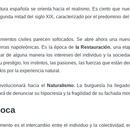
eratura española se orienta hacia el realismo. Es cierto que nu
egunda mitad del siglo XIX, caracterizado por el predominio del
amientos civiles parecen sofocados. Se abre ahora una nueva 
erras napoleónicas. Es la época de
la Restauración
, una et
liar de alguna manera los intereses del individuo y la socie
su prestigio, los instintos, las pasiones, las fuerzas que están 
dos por la experiencia natural.
 evolucionará hacia el
Naturalismo.
La burguesía ha llegado 
á de denunciar su hipocresía y la fragilidad de su fachada mor
poca
o es el intercambio entre el individuo y la colectividad, ent