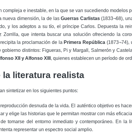
n compleja e inestable, en la que se van sucediendo modelos p
na nueva dimensión, la de las
Guerras Carlistas
(1833¬68), una
ando, y los adeptos a su tío, el príncipe Carlos. Depuesta la r
z Zorrilla, que intenta buscar una solución ofreciendo la c
 precipita la proclamación de la
Primera República
(1873¬74), 
 gobierno distintos: Figueras, Pi y Margall, Salmerón y Caste
lfonso XII y Alfonso XIII
, quienes establecen un período de or
la literatura realista
 sintetizar en los siguientes puntos:
 reproducción desnuda de la vida. El auténtico objetivo es hacer
ar y elige las historias que le permitan mostrar con más eficac
 de tomarse del entorno inmediato y contemporáneo. En la lit
ntenta representar un espectro social amplio.