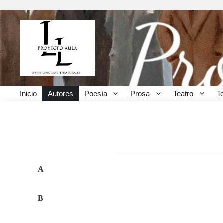
Inicio
Autores
Poesía
Prosa
Teatro
T
Autores por apellido
A
B