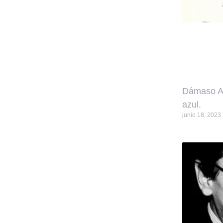
Dámaso Al
azul.
junio 18, 2023