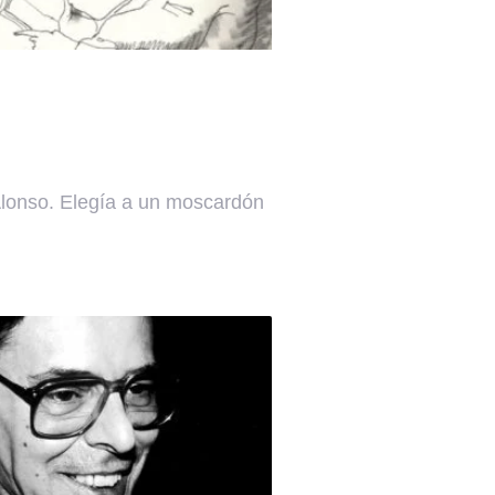
onso. Elegía a un moscardón