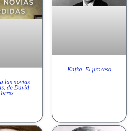
Kafka. El proceso
a las novias
as, de David
Torres