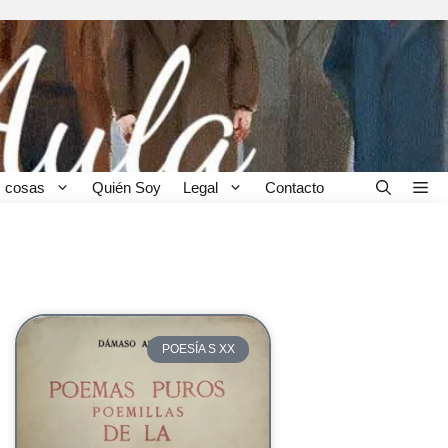
 cosas
Quién Soy
Legal
Contacto
POESÍA S XX