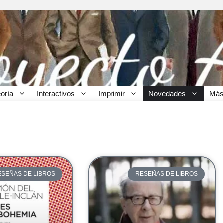
eoría
Interactivos
Imprimir
Novedades
Más
ESEÑAS DE LIBROS
RESEÑAS DE LIBROS