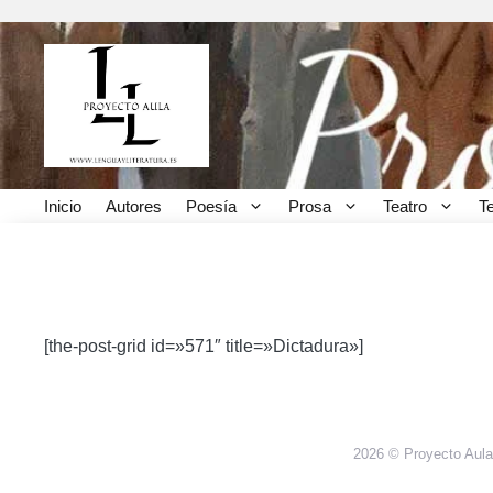
Saltar
al
contenido
Inicio
Autores
Poesía
Prosa
Teatro
T
Dictadura
[the-post-grid id=»571″ title=»Dictadura»]
2026 © Proyecto Aula,