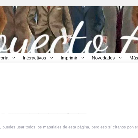
eoría
Interactivos
Imprimir
Novedades
Más
 puedes usar todos los materiales de esta página, pero eso sí cítanos ponie