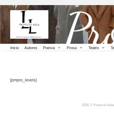
Saltar
al
contenido
Inicio
Autores
Poesía
Prosa
Teatro
T
Tipos de Suscripción
[pmpro_levels]
2026 © Proyecto Aula,