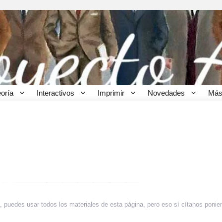
eoría
Interactivos
Imprimir
Novedades
Más
 puedes usar todos los materiales de esta página, pero eso sí cítanos ponie