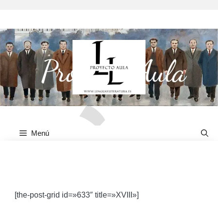
Saltar
al
contenido
Menú
XVIII
[the-post-grid id=»633″ title=»XVIII»]