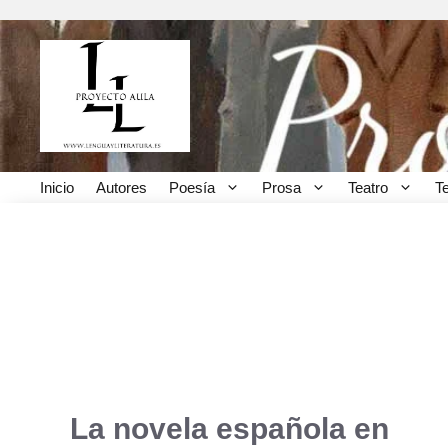
Saltar
al
contenido
Inicio
Autores
Poesía
Prosa
Teatro
T
Literatura interactiva
La novela española en