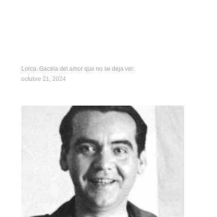
Lorca. Gacela del amor que no se deja ver.
octubre 21, 2024