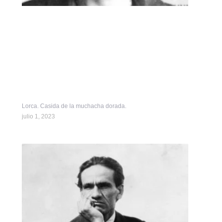
Lorca. Casida de la muchacha dorada.
julio 1, 2023