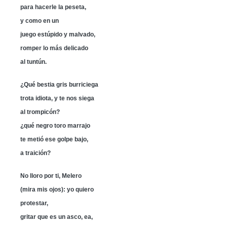
para hacerle la peseta,
y como en un
juego estúpido y malvado,
romper lo más delicado
al tuntún.
¿Qué bestia gris burriciega
trota idiota, y te nos siega
al trompicón?
¿qué negro toro marrajo
te metió ese golpe bajo,
a traición?
No lloro por ti, Melero
(mira mis ojos): yo quiero
protestar,
gritar que es un asco, ea,