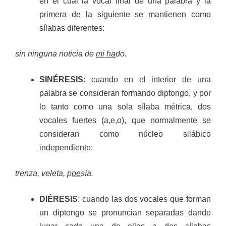
en el cual la vocal final de una palabra y la
primera de la siguiente se mantienen como
sílabas diferentes:
sin ninguna noticia de
mi ha
do.
SINÉRESIS
: cuando en el interior de una
palabra se consideran formando diptongo, y por
lo tanto como una sola sílaba métrica, dos
vocales fuertes (a,e,o), que normalmente se
consideran como núcleo silábico
independiente:
trenza, veleta, p
oe
sía.
DIÉRESIS
: cuando las dos vocales que forman
un diptongo se pronuncian separadas dando