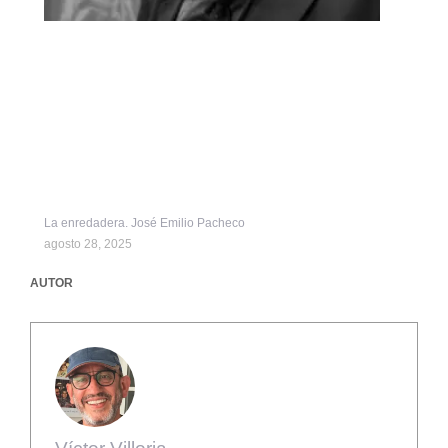
La enredadera. José Emilio Pacheco
agosto 28, 2025
AUTOR