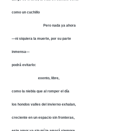
como un cuchillo
Pero nada ya ahora
—ni siquiera la muerte, por su parte
inmensa—
podrá evitarlo:
exento, libre,
como la niebla que al romper el día
los hondos valles del invierno exhalan,
creciente en un espacio sin fronteras,
este amor ya sin mí te amará siempre.