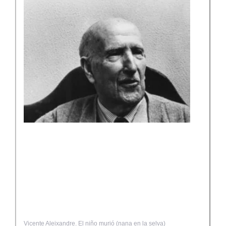
Vicente Aleixandre. El niño murió (nana en la selva)