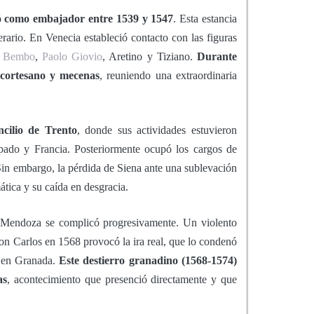
ó como embajador entre 1539 y 1547
. Esta estancia
terario. En Venecia estableció contacto con las figuras
o Bembo
,
Paolo Giovio
, Aretino y Tiziano.
Durante
, cortesano y mecenas
, reuniendo una extraordinaria
ncilio de Trento
, donde sus actividades estuvieron
apado y Francia. Posteriormente ocupó los cargos de
in embargo, la pérdida de Siena ante una sublevación
ática y su caída en desgracia.
e Mendoza se complicó progresivamente. Un violento
on Carlos en 1568 provocó la ira real, que lo condenó
e en Granada.
Este destierro granadino (1568-1574)
as
, acontecimiento que presenció directamente y que