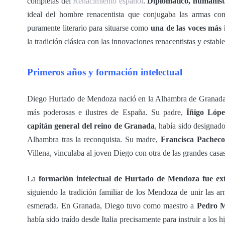
completas del
Renacimiento español
.
Diplomático, humanista
ideal del hombre renacentista que conjugaba las armas con l
puramente literario para situarse como
una de las voces más 
la tradición clásica con las innovaciones renacentistas y establ
Primeros años y formación intelectual
Diego Hurtado de Mendoza nació en la Alhambra de Granada h
más poderosas e ilustres de España. Su padre,
Íñigo Lópe
capitán general del reino de Granada
, había sido designad
Alhambra tras la reconquista. Su madre,
Francisca Pacheco
Villena, vinculaba al joven Diego con otra de las grandes casas 
La
formación intelectual de Hurtado de Mendoza fue ext
siguiendo la tradición familiar de los Mendoza de unir las ar
esmerada. En Granada, Diego tuvo como maestro a
Pedro M
había sido traído desde Italia precisamente para instruir a los h