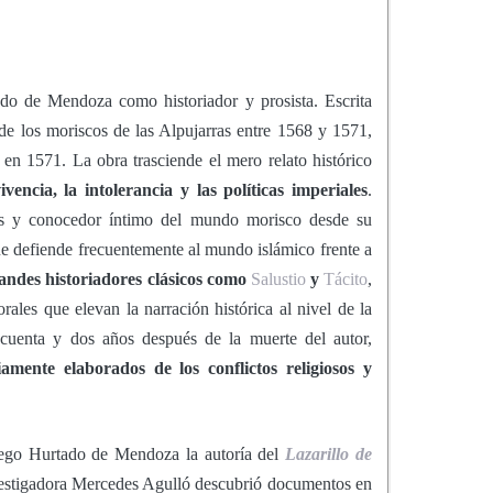
do de Mendoza como historiador y prosista. Escrita
n de los moriscos de las Alpujarras entre 1568 y 1571,
en 1571. La obra trasciende el mero relato histórico
encia, la intolerancia y las políticas imperiales
.
tos y conocedor íntimo del mundo morisco desde su
ue defiende frecuentemente al mundo islámico frente a
randes historiadores clásicos como
Salustio
y
Tácito
,
rales que elevan la narración histórica al nivel de la
ncuenta y dos años después de la muerte del autor,
iamente elaborados de los conflictos religiosos y
iego Hurtado de Mendoza la autoría del
Lazarillo de
vestigadora Mercedes Agulló descubrió documentos en