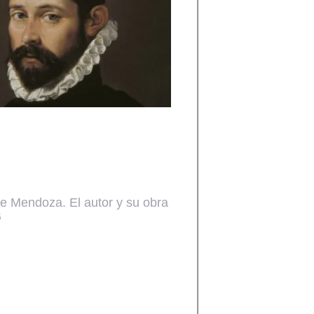
e Mendoza. El autor y su obra
5