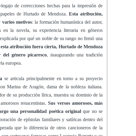
«legajo de correcciones hechas para la impresión de
os papeles de Hurtado de Mendoza.
Esta atribución,
 varios motivos
: la formación humanística del autor,
 en la novela, su experiencia literaria en géneros
explicaría por qué un noble de su rango no firmó una
 esta atribución fuera cierta, Hurtado de Mendoza
r del género picaresco
, inaugurando una tradición
ela europea.
a
se articula principalmente en torno a su proyecto
con Marina de Aragón, dama de la nobleza italiana.
or de su producción lírica, muestra su dominio de la
s amorosos renacentistas.
Sus versos amorosos, más
argo una personalidad poética original
que no se
poración de epístolas familiares y satíricas dentro del
erada que lo diferencia de otros cancioneros de la
s con cortesanas famosas como Lucrecia Ruperta y su