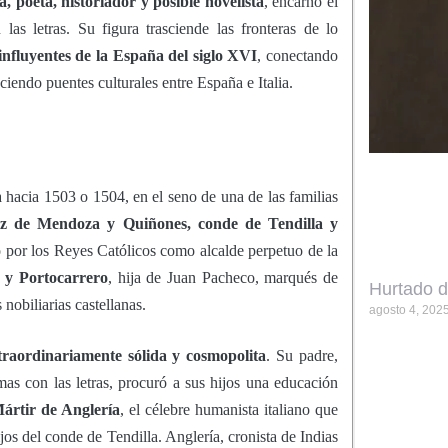
, poeta, historiador y posible novelista
, encarnó el
as letras. Su figura trasciende las fronteras de lo
influyentes de la España del siglo XVI
, conectando
eciendo puentes culturales entre España e Italia.
acia 1503 o 1504, en el seno de una de las familias
z de Mendoza y Quiñones, conde de Tendilla y
o por los Reyes Católicos como alcalde perpetuo de la
 y Portocarrero
, hija de Juan Pacheco, marqués de
Hurtado d
nobiliarias castellanas.
agosto 4, 202
raordinariamente sólida y cosmopolita
. Su padre,
mas con las letras, procuró a sus hijos una educación
ártir de Anglería
, el célebre humanista italiano que
ijos del conde de Tendilla. Anglería, cronista de Indias