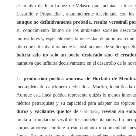
el archivo de Juan López de Velasco que incluían la frase 
Lazarillo y Propaladia», aparentemente relacionada con l
aunque no definitivamente probada, resulta verosímil por
su conocimiento íntimo de los ambientes sociales descritos
innovadores y, especialmente, la necesidad de anonimato que 
obra que criticaba duramente las instituciones de su tiempo.
Si
habría sido no solo un poeta destacado sino el creado
narrativa que influiría decisivamente en el desarrollo de la nov
La
producción poética amorosa de Hurtado de Mendoz
incompleto de cancionero dedicado a Marfira, identificada 
Aunque esta línea poética representa quizás lo menos innovad
métrica petrarquista y su capacidad para adaptar los tópico
duros y vacilantes que los de
Garcilaso
, revelan sin emb
limita a la imitación servil de los modelos italianos. La incor
corpus amoroso confiere a este conjunto una amenidad inesp
época. Esta poesía amorosa documenta también sus relacione