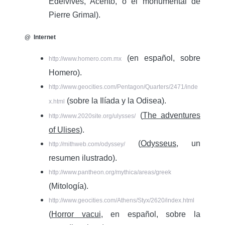
Edelvives, Acento, o el monumental de
Pierre Grimal).
@ Internet
(en español, sobre
http://www.homero.com.mx
Homero).
http://www.geocities.com/Pentagon/Quarters/2471/inde
(sobre la Ilíada y la Odisea).
x.html
(
The adventures
http://www.2020site.org/ulysses/
of Ulises
).
(
Odysseus
, un
http://mithweb.com/odyssey/
resumen ilustrado).
http://www.pantheon.org/mythica/areas/greek
(Mitología).
http://www.geocities.com/Athens/Styx/2620/index.html
(
Horror vacui
, en español, sobre la