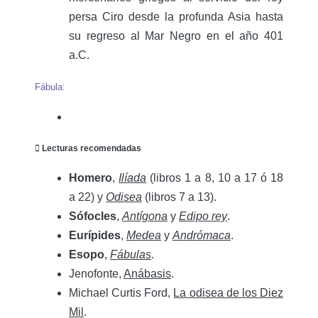
persa Ciro desde la profunda Asia hasta
su regreso al Mar Negro en el año 401
a.C.
Fábula:
 Lecturas recomendadas
Homero
,
Ilíada
(libros 1 a 8, 10 a 17 ó 18
a 22) y
Odisea
(libros 7 a 13).
Sófocles
,
Antígona
y
Edipo rey
.
Eurípides
,
Medea
y
Andrómaca
.
Esopo
,
Fábulas
.
Jenofonte,
Anábasis
.
Michael Curtis Ford,
La odisea de los Diez
Mil
.