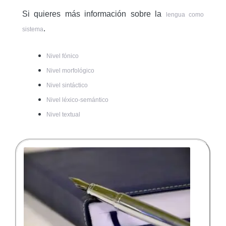
Si quieres más información sobre la
lengua como
.
sistema
Nivel fónico
Nivel morfológico
Nivel sintáctico
Nivel léxico-semántico
Nivel textual