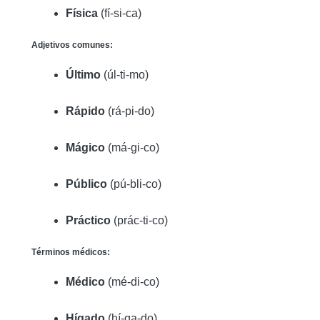
Física
(fí-si-ca)
Adjetivos comunes:
Último
(úl-ti-mo)
Rápido
(rá-pi-do)
Mágico
(má-gi-co)
Público
(pú-bli-co)
Práctico
(prác-ti-co)
Términos médicos:
Médico
(mé-di-co)
Hígado
(hí-ga-do)