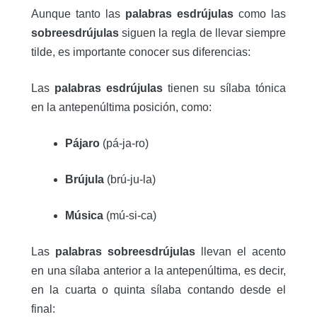
Aunque tanto las
palabras esdrújulas
como las
sobreesdrújulas
siguen la regla de llevar siempre
tilde, es importante conocer sus diferencias:
Las
palabras esdrújulas
tienen su sílaba tónica
en la antepenúltima posición, como:
Pájaro
(pá-ja-ro)
Brújula
(brú-ju-la)
Música
(mú-si-ca)
Las
palabras sobreesdrújulas
llevan el acento
en una sílaba anterior a la antepenúltima, es decir,
en la cuarta o quinta sílaba contando desde el
final: