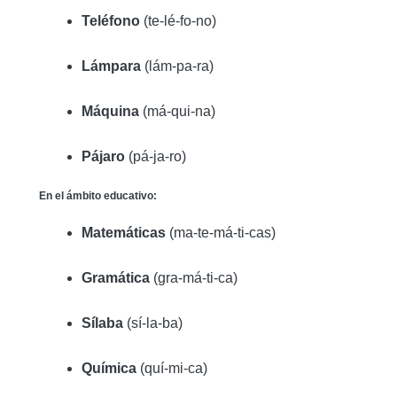
Teléfono
(te-lé-fo-no)
Lámpara
(lám-pa-ra)
Máquina
(má-qui-na)
Pájaro
(pá-ja-ro)
En el ámbito educativo:
Matemáticas
(ma-te-má-ti-cas)
Gramática
(gra-má-ti-ca)
Sílaba
(sí-la-ba)
Química
(quí-mi-ca)