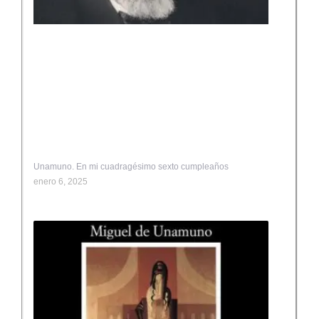
Unamuno. En mi cuadragésimo sexto cumpleaños
enero 6, 2025