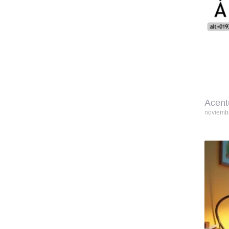
Acent
noviemb