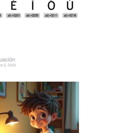
uación
re 5, 2024