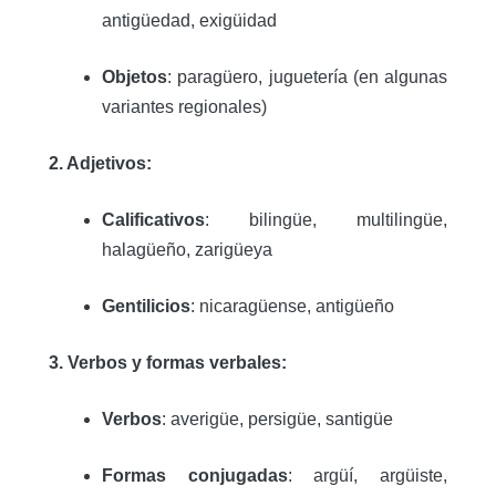
antigüedad, exigüidad
Objetos
: paragüero, juguetería (en algunas
variantes regionales)
2. Adjetivos:
Calificativos
: bilingüe, multilingüe,
halagüeño, zarigüeya
Gentilicios
: nicaragüense, antigüeño
3. Verbos y formas verbales:
Verbos
: averigüe, persigüe, santigüe
Formas conjugadas
: argüí, argüiste,