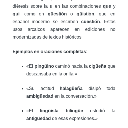
diéresis sobre la
u
en las combinaciones
que
y
qui
, como en
qüestión
o
qüistión
, que en
español moderno se escriben
cuestión
.
Estos
usos arcaicos aparecen en ediciones no
modernizadas de textos históricos.
Ejemplos en oraciones completas:
«El
pingüino
caminó hacia la
cigüeña
que
descansaba en la orilla.»
«Su actitud
halagüeña
disipó toda
ambigüedad
en la conversación.»
«El
lingüista
bilingüe
estudió la
antigüedad
de esas expresiones.»