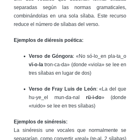
separadas según las normas gramaticales,
combinándolas en una sola sílaba
.
Este recurso
reduce el número de sílabas del verso.
Ejemplos de diéresis poética:
Verso de Góngora
: «No só-lo_en pla-ta_o
vï-o-la
tron-ca-da» (donde «viola» se lee en
tres sílabas en lugar de dos)
Verso de Fray Luis de León
: «La del que
hu-ye_el mun-da-nal
rü-i-do
» (donde
«ruido» se lee en tres sílabas)
Ejemplos de sinéresis:
La sinéresis une vocales que normalmente se
separarían, como convertir «real» (re-al, 2 sílabas)