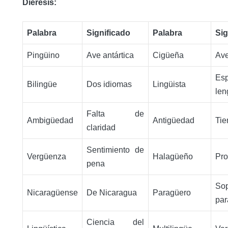
Diéresis:
Palabra
Significado
Palabra
Sig
Pingüino
Ave antártica
Cigüeña
Av
Esp
Bilingüe
Dos idiomas
Lingüista
len
Falta de
Ambigüedad
Antigüedad
Tie
claridad
Sentimiento de
Vergüenza
Halagüeño
Pro
pena
Sop
Nicaragüense
De Nicaragua
Paragüero
pa
Ciencia del