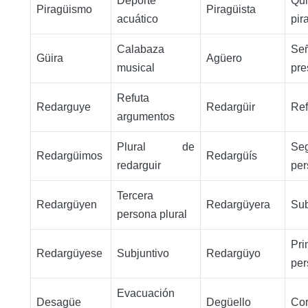
Deporte
Qui
Piragüismo
Piragüista
acuático
pir
Calabaza
S
Güira
Agüero
musical
pre
Refuta
Redarguye
Redargüir
Ref
argumentos
Plural de
Se
Redargüimos
Redargüís
redarguir
per
Tercera
Redargüyen
Redargüyera
Sub
persona plural
Pri
Redargüyese
Subjuntivo
Redargüyo
per
Evacuación
Desagüe
Degüello
Cor