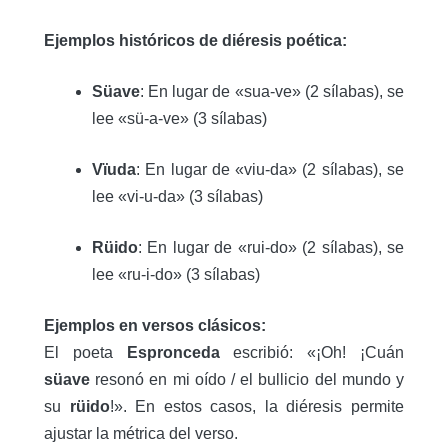
Ejemplos históricos de diéresis poética:
Süave
: En lugar de «sua-ve» (2 sílabas), se
lee «sü-a-ve» (3 sílabas)
Vïuda
: En lugar de «viu-da» (2 sílabas), se
lee «vi-u-da» (3 sílabas)
Rüido
: En lugar de «rui-do» (2 sílabas), se
lee «ru-i-do» (3 sílabas)
Ejemplos en versos clásicos:
El poeta
Espronceda
escribió: «¡Oh! ¡Cuán
süave
resonó en mi oído / el bullicio del mundo y
su
rüido
!»
.
En estos casos, la diéresis permite
ajustar la métrica del verso.