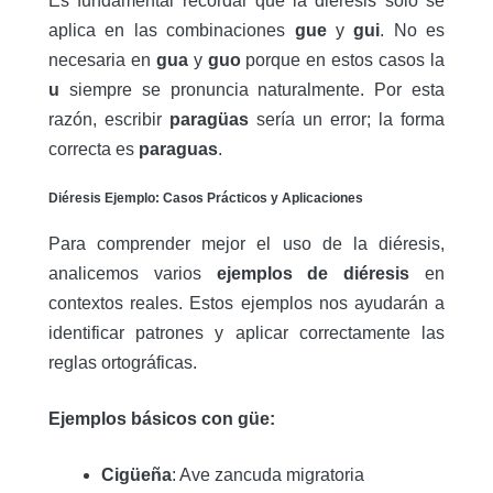
Es fundamental recordar que la diéresis solo se
aplica en las combinaciones
gue
y
gui
. No es
necesaria en
gua
y
guo
porque en estos casos la
u
siempre se pronuncia naturalmente. Por esta
razón, escribir
paragüas
sería un error; la forma
correcta es
paraguas
.
Diéresis Ejemplo: Casos Prácticos y Aplicaciones
Para comprender mejor el uso de la diéresis,
analicemos varios
ejemplos de diéresis
en
contextos reales. Estos ejemplos nos ayudarán a
identificar patrones y aplicar correctamente las
reglas ortográficas.
Ejemplos básicos con güe:
Cigüeña
: Ave zancuda migratoria