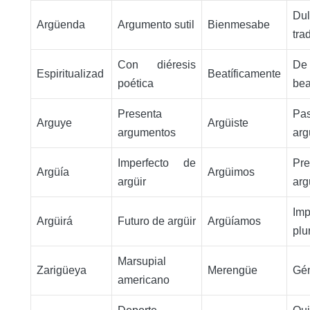
Du
Argüenda
Argumento sutil
Bienmesabe
tra
Con diéresis
De
Espiritualizad
Beatíficamente
poética
bea
Presenta
Pa
Arguye
Argüiste
argumentos
arg
Imperfecto de
Pr
Argüía
Argüimos
argüir
arg
Imp
Argüirá
Futuro de argüir
Argüíamos
plu
Marsupial
Zarigüeya
Merengüe
Gén
americano