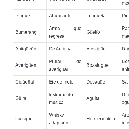
med
Pingüe
Abundante
Lengüeta
Pie
Arma que
Par
Bumerang
Güelfo
regresa
med
Antigüeño
De Antigua
Atestigüe
Dar
Plural de
Bo
Averigüen
Bozalügue
averiguar
ani
Cigüeñal
Eje de motor
Desagüe
Sal
Instrumento
Di
Güira
Agüita
musical
ag
Whisky
A
Güisqui
Hermenéutica
adaptado
int