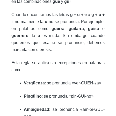
en las combinaciones
gue
y
gui
.
Cuando encontramos las letras
g + u + e
o
g + u +
i
, normalmente la
u
no se pronuncia. Por ejemplo,
en palabras como
guerra
,
guitarra
,
guiso
o
guerrero
, la
u
es muda. Sin embargo, cuando
queremos que esa
u
se pronuncie, debemos
marcarla con diéresis.
Esta regla se aplica sin excepciones en palabras
como:
Vergüenza
: se pronuncia «ver-GUEN-za»
Pingüino
: se pronuncia «pin-GUI-no»
Ambigüedad
: se pronuncia «am-bi-GUE-