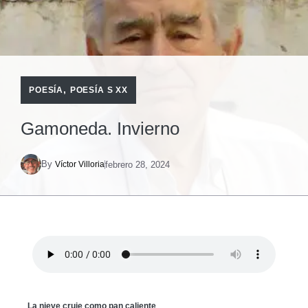
,
POESÍA
POESÍA S XX
Gamoneda. Invierno
By
febrero 28, 2024
Víctor Villoria
La nieve cruje como pan caliente