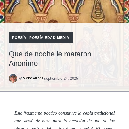
,
POESÍA
POESÍA EDAD MEDIA
Que de noche le mataron.
Anónimo
By
septiembre 24, 2025
Víctor Villoria
Este fragmento poético constituye la
copla tradicional
que sirvió de base para la creación de una de las
obras maestras del teatro áureo español. El poema