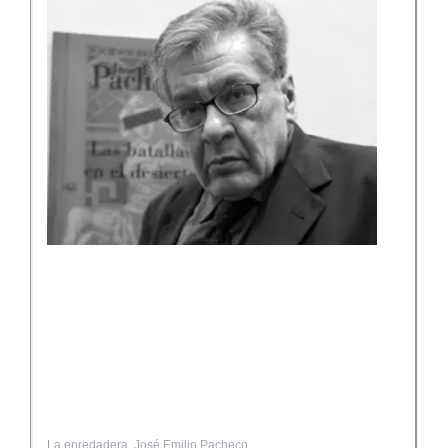
La enredadera. José Emilio Pacheco