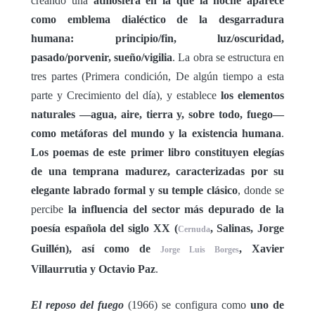
creando una
atmósfera en la que la noche aparece
como emblema dialéctico de la desgarradura
humana: principio/fin, luz/oscuridad,
pasado/porvenir, sueño/vigilia
. La obra se estructura en
tres partes (Primera condición, De algún tiempo a esta
parte y Crecimiento del día), y establece
los elementos
naturales —agua, aire, tierra y, sobre todo, fuego—
como metáforas del mundo y la existencia humana
.
Los poemas de este primer libro constituyen elegías
de una temprana madurez, caracterizadas por su
elegante labrado formal y su temple clásico
, donde se
percibe
la influencia del sector más depurado de la
poesía española del siglo XX (
, Salinas, Jorge
Cernuda
Guillén), así como de
, Xavier
Jorge Luis Borges
Villaurrutia y Octavio Paz
.
El reposo del fuego
(1966) se configura como
uno de