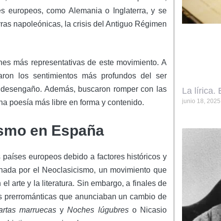
ses europeos, como Alemania o Inglaterra, y se
rras napoleónicas, la crisis del Antiguo Régimen
nes más representativas de este movimiento. A
aron los sentimientos más profundos del ser
el desengaño. Además, buscaron romper con las
La lírica. 
junio 18, 2025
una poesía más libre en forma y contenido.
ismo en España
países europeos debido a factores históricos y
minada por el Neoclasicismo, un movimiento que
 el arte y la literatura. Sin embargo, a finales de
es prerrománticas que anunciaban un cambio de
artas marruecas
y
Noches lúgubres
o Nicasio