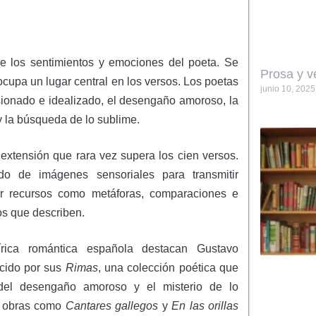
de los sentimientos y emociones del poeta. Se
Prosa y v
 ocupa un lugar central en los versos. Los poetas
junio 10, 2025
sionado e idealizado, el desengaño amoroso, la
 y la búsqueda de lo sublime.
extensión que rara vez supera los cien versos.
o de imágenes sensoriales para transmitir
zar recursos como metáforas, comparaciones e
os que describen.
írica romántica española destacan Gustavo
cido por sus
Rimas
, una colección poética que
 del desengaño amoroso y el misterio de lo
ió obras como
Cantares gallegos
y
En las orillas