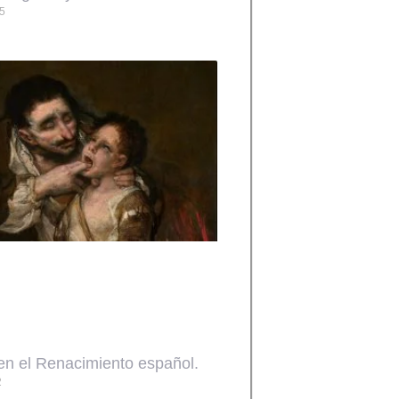
5
en el Renacimiento español.
2