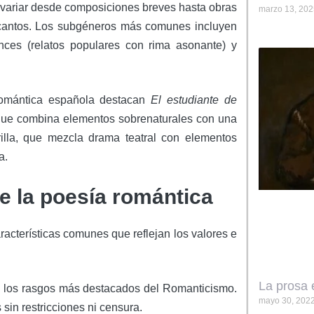
 variar desde composiciones breves hasta obras
marzo 13, 202
cantos. Los subgéneros más comunes incluyen
nces (relatos populares con rima asonante) y
 romántica española destacan
El estudiante de
que combina elementos sobrenaturales con una
illa, que mezcla drama teatral con elementos
a.
e la poesía romántica
acterísticas comunes que reflejan los valores e
La prosa 
de los rasgos más destacados del Romanticismo.
mayo 30, 202
in restricciones ni censura.