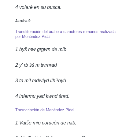
4 volaré en su busca.
Jarcha 9
Transliteración del árabe a caracteres romanos realizada
por Menéndez Pidal
1 byš mw grgwn de mib
2 y’ rb šš m twrnrad
3 tn m’l mdwlyd llh?byb
4 infermu yad kwnd šnrd.
Trasncripción de Menéndez Pidal
1 Vaiše mio coracón de mib;