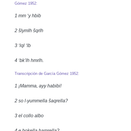
Gómez 1952:
1 mm ‘y hbib
2 šlymlh šqrlh
3 ‘lql ‘lb
4 ‘bk’lh hmrlh.
Transcripción de García Gómez 1952:
1 ¡Mamma, ayy habibi!
2 so l-yummella šaqrella?
3 el collo albo
4 e bokella hamrella?.