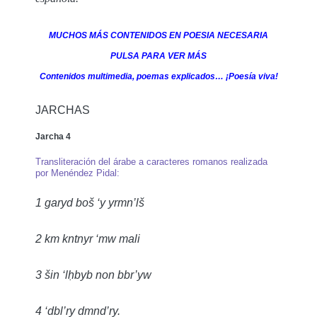
MUCHOS MÁS CONTENIDOS EN POESIA NECESARIA
PULSA PARA VER MÁS
Contenidos multimedia, poemas explicados… ¡Poesía viva!
JARCHAS
Jarcha 4
Transliteración del árabe a caracteres romanos realizada
por Menéndez Pidal:
1 garyd boš ‘y yrmn’lš
2 km kntnyr ‘mw mali
3 šin ‘l
ḥ
byb non bbr’yw
4 ‘dbl’ry dmnd’ry.