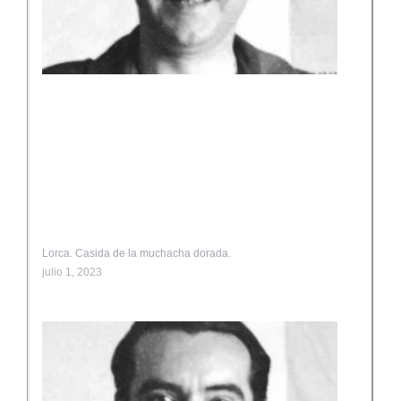
Lorca. Casida de la muchacha dorada.
julio 1, 2023