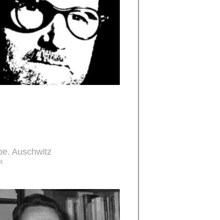
pe. Auschwitz
24