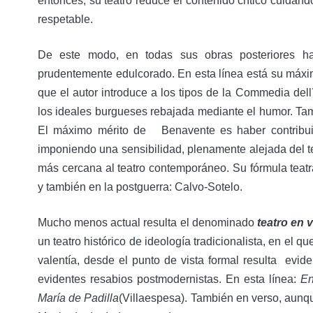
entonces, su teatro reduce el contenido crítico cuidánd
respetable.
De este modo, en todas sus obras posteriores ha
prudentemente edulcorado. En esta línea está su máx
que el autor introduce a los tipos de la Commedia dell
los ideales burgueses rebajada mediante el humor. Tam
El máximo mérito de Benavente es haber contribuid
imponiendo una sensibilidad, plenamente alejada del t
más cercana al teatro contemporáneo. Su fórmula teat
y también en la postguerra: Calvo-Sotelo.
Mucho menos actual resulta el denominado
teatro en 
un teatro histórico de ideología tradicionalista, en el q
valentía, desde el punto de vista formal resulta evide
evidentes resabios postmodernistas. En esta línea:
En
María de
Padilla
(Villaespesa). También en verso, aunqu