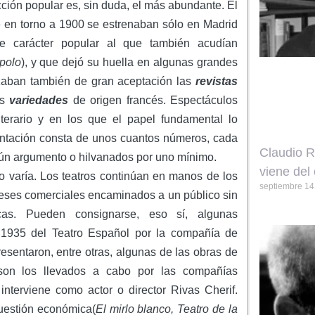
cción popular es, sin duda, el más abundante. El
 en torno a 1900 se estrenaban sólo en Madrid
e carácter popular al que también acudían
polo
), y que dejó su huella en algunas grandes
ban también de gran aceptación las
revistas
as
variedades
de origen francés. Espectáculos
terario y en los que el papel fundamental lo
ntación consta de unos cuantos números, cada
Claudio R
ún argumento o hilvanados por uno mínimo.
viene del 
o varía. Los teatros continúan en manos de los
septiembre 14
eses comerciales encaminados a un público sin
cas. Pueden consignarse, eso sí, algunas
 1935 del Teatro Español por la compañía de
resentaron, entre otras, algunas de las obras de
 son los llevados a cabo por las compañías
nterviene como actor o director Rivas Cherif.
cuestión económica(
El mirlo blanco, Teatro de la