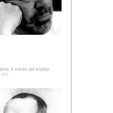
edma. A través del espejo.
, 2023