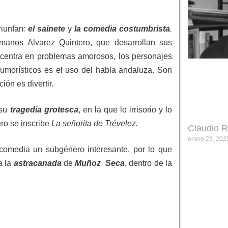
riunfan
:
el sainete
y
la comedia
costumbrista
.
manos Alvarez Quintero, que desarrollan sus
 centra en problemas amorosos, los personajes
humorísticos es el uso del habla andaluza. Son
ón es divertir.
 su
tragedia grotesca
, en la que lo irrisorio y lo
ero se inscribe
La señorita de Trévelez.
Claudio R
enero 23, 202
 comedia un subgénero interesante, por lo que
a la
astracanada
de
Muñoz Seca
, dentro de la