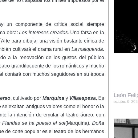
ose de no traspasar los límites impuestos por el
y un componente de crítica social siempre
ima obra:
Los intereses creados
. Una farsa en la
´Arte para dibujar una visión bastante cínica de
bién cultivará el drama rural en
La malquerida
.
o a la renovación de los gustos del público
eatro grandilocuente de los románticos y mucho
ral contará con muchos seguidores en su época
León Feli
verso
, cultivado por
Marquina
y
Villaespesa
. Es
octubre 9, 20
ue se exaltan antiguos valores como el honor o la
nte la intención de emular al teatro áureo, con
 Flandes se ha puesto el sol
(Marquina),
Doña
e de corte popular es el teatro de los hermanos